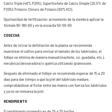
Calcio Triple (46% P2O5), Superfosfato de Calcio Simple (20.5% de
P2O5); Potasio: Cloruro de Potasio (60% KCl).
Oportunidad de fertilización: al momento de la siembra aplicar la
fórmula 90-190-60 y en la escarda 50-00-60
COSECHA
Antes de iniciar la defoliación de la planta se recomienda
muestrear el cultivo para revisar el tamaño de los tubérculos, el
follaje se elimina de manera manual (machete, oz, guadaña, etc.),
mecánica (desvaradora) o química utilizando gramoxone.
Después de eliminado el follaje se recomienda esperar de 15 a 20
días para dar tiempo a que la piel del tubérculo madure,
comprobándose al frotar entre las manos con fuerza los tubérculos
y ya no se remueva la piel.
RENDIMIENTO
El rendimiento promedio es de 25 a 30 ton/ha.