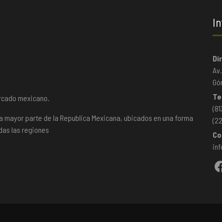
In
Di
Av
Gó
Te
ercado mexicano.
(81
la mayor parte de la Republica Mexicana, ubicados en una forma
(2
das las regiones
Co
in