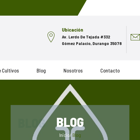
Ubicación
Av. Lerdo De Tejada #332
Gómez Palacio, Durango 35078
 Cultivos
Blog
Nosotros
Contacto
BLOG
Inicio
/
Blog