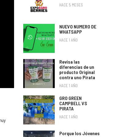
HACE 5 MESES
NUEVO NUMERO DE
WHATSAPP
HACE 1 AÑO
Revisa las
diferencias de un
producto Original
contra uno Pirata
HACE 1 AÑO
GRO GREEN
CAMPBELL VS
PIRATA
HACE 1 AÑO
muy
Porque los Jóvenes