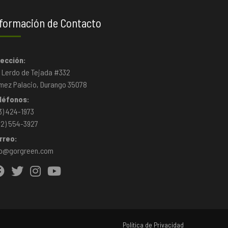
formación de Contacto
rección:
. Lerdo de Tejada #332
mez Palacio, Durango 35078
léfonos:
3) 424-1973
22) 554-3927
rreo:
fo@gorgreen.com
Política de Privacidad